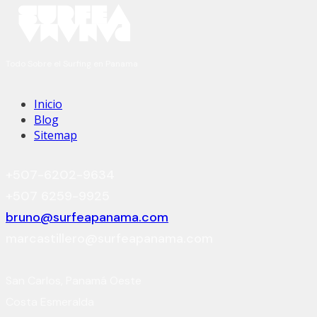
Todo Sobre el Surfing en Panama
Inicio
Blog
Sitemap
+507-6202-9634
+507 6259-9925
bruno@surfeapanama.com
marcastillero@surfeapanama.com
San Carlos, Panamá Oeste
Costa Esmeralda